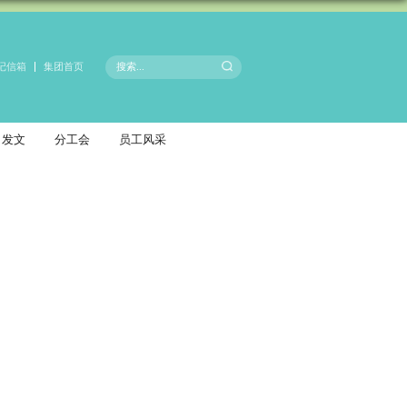
经理信箱
书记信箱
科研产业
人才招聘
联系我们
公司发文