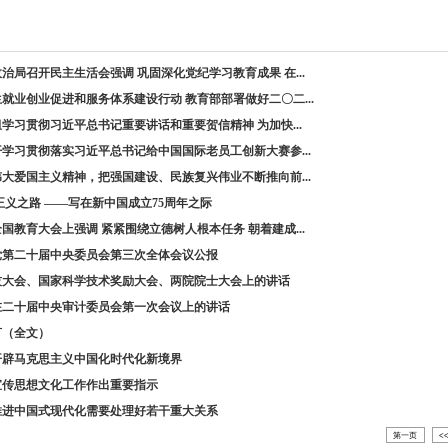
学习简报
中共中央政治局召开民主生活会强调 巩固深化党
实施毕业生就业创业促进和服务体系建设行动 
教育部党组学习贯彻习近平总书记重要讲话和重
教育部召开学习贯彻落实习近平总书记给中国国
大力弘扬伟大爱国主义精神，把强国建设、民族