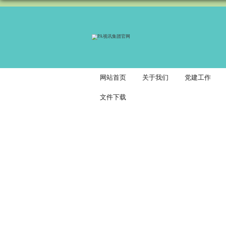
网站首页
关于
文件下载