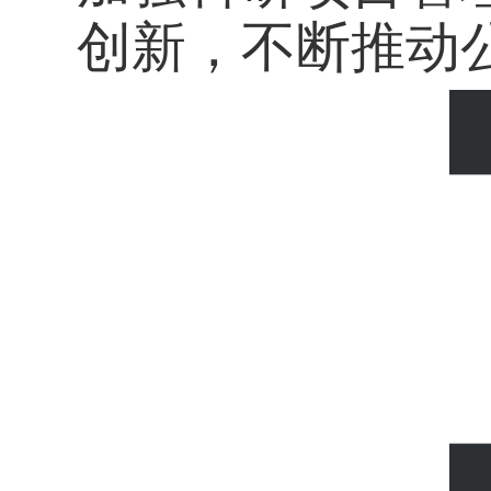
创新，不断推动